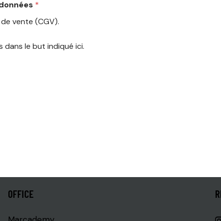
s données
*
s de vente (
CGV
).
s dans le but indiqué
ici
.
OFFICE
R
Marcademy