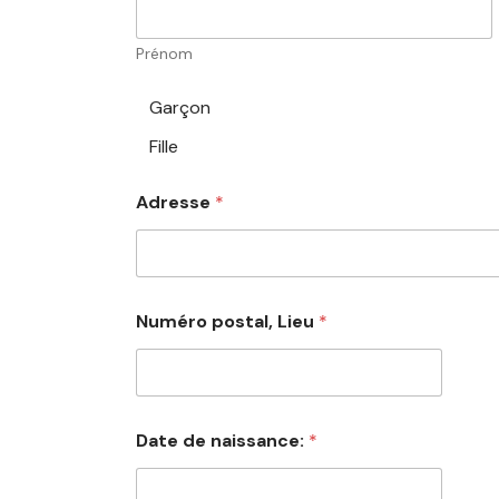
Prénom
C
Garçon
h
Fille
o
i
x
Adresse
*
m
u
l
t
i
p
Numéro postal, Lieu
*
l
e
Date de naissance:
*