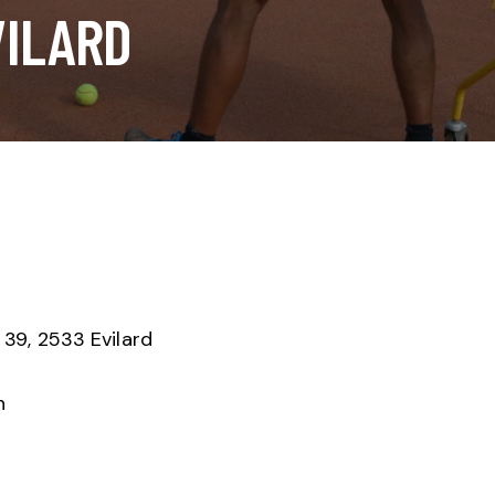
VILARD
e 39, 2533 Evilard
h