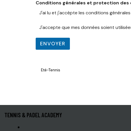
Conditions générales et protection de
J'ai lu et j'accèpte les conditions générale
P
J'accepte que mes données soient utilisée
r
o
ENVOYER
t
e
c
t
i
Eté-Tennis
o
n
d
e
s
d
o
n
TENNIS & PADEL ACADEMY
n
é
e