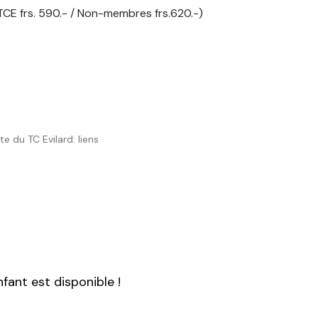
TCE frs. 590.- / Non-membres frs.620.-)
te du TC Evilard:
liens
fant est disponible !