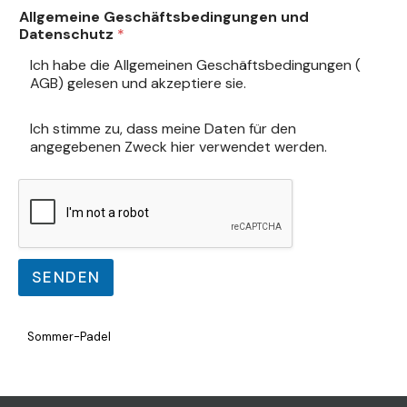
Allgemeine Geschäftsbedingungen und
Datenschutz
*
Ich habe die Allgemeinen Geschäftsbedingungen (
AGB
) gelesen und akzeptiere sie.
D
Ich stimme zu, dass meine Daten für den
a
angegebenen Zweck
hier
verwendet werden.
t
e
n
s
c
h
u
SENDEN
t
z
*
Sommer-Padel