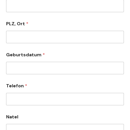
u
l
t
i
p
PLZ, Ort
*
l
e
Geburtsdatum
*
Telefon
*
Natel