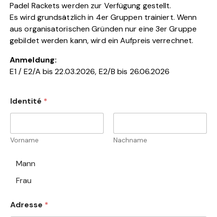
Padel Rackets werden zur Verfügung gestellt.
Es wird grundsätzlich in 4er Gruppen trainiert. Wenn
aus organisatorischen Gründen nur eine 3er Gruppe
gebildet werden kann, wird ein Aufpreis verrechnet.
Anmeldung:
E1 / E2/A bis 22.03.2026, E2/B bis 26.06.2026
Identité
*
Vorname
Nachname
C
Mann
h
Frau
o
i
x
Adresse
*
m