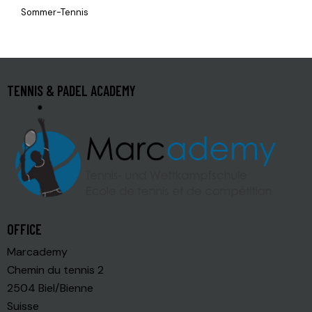
Sommer-Tennis
TENNIS & PADEL ACADEMY
OFFICE
Marcademy
Chemin du tennis 2
2504 Biel/Bienne
Suisse