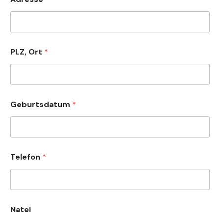
m
u
l
t
i
p
PLZ, Ort
*
l
e
*
Geburtsdatum
*
Telefon
*
Natel