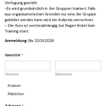
Verfügung gestellt.
-Es wird grundsätzlich in 4er Gruppen trainiert. Falls
aus organisatorischen Gründen nur eine 3er Gruppe
gebildet werden kann wird ein Aufpreis verrechnet.
– Der Kurs ist wetterabhängig, bei Regen findet kein
Training statt.
Anmeldung:
Bis 22.03.2026
Identité
*
Vorname
Nachname
C
Knaben
h
Mädchen
o
i
x
Adresse
*