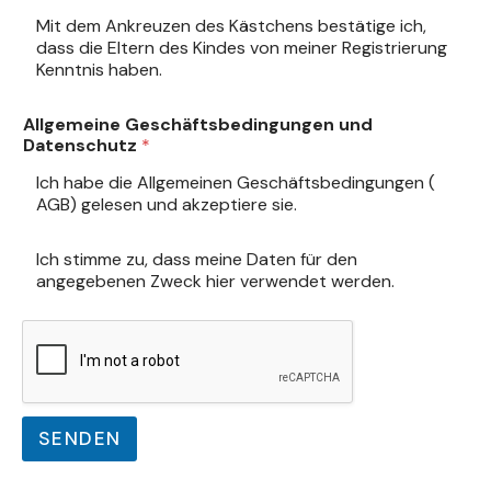
Mit dem Ankreuzen des Kästchens bestätige ich,
dass die Eltern des Kindes von meiner Registrierung
Kenntnis haben.
Allgemeine Geschäftsbedingungen und
Datenschutz
*
Ich habe die Allgemeinen Geschäftsbedingungen (
AGB
) gelesen und akzeptiere sie.
D
Ich stimme zu, dass meine Daten für den
a
angegebenen Zweck
hier
verwendet werden.
t
e
n
s
c
h
u
SENDEN
t
z
*