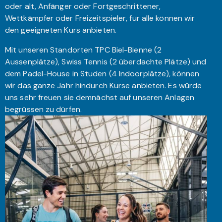
oder alt, Anfänger oder Fortgeschrittener,
Wettkämpfer oder Freizeitspieler, für alle können wir
den geeigneten Kurs anbieten.
Mit unseren Standorten TPC Biel-Bienne (2
Aussenplätze), Swiss Tennis (2 überdachte Plätze) und
dem Padel-House in Studen (4 Indoorplätze), können
wir das ganze Jahr hindurch Kurse anbieten. Es würde
uns sehr freuen sie demnächst auf unseren Anlagen
begrüssen zu dürfen.