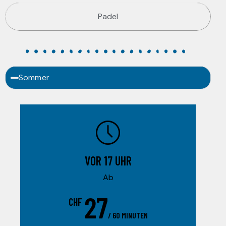
Padel
Sommer
VOR 17 UHR
Ab
27
CHF
/ 60 MINUTEN